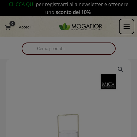
Vai
modal-check
CLICCA QUI
per registrarti alla newsletter e ottenere
al
uno
sconto del 10%
contenuto
Products
Accedi
search