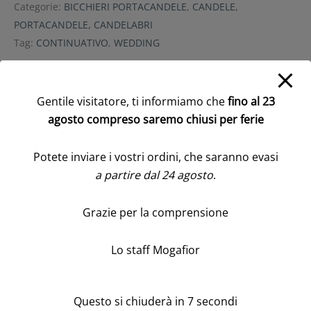
Categorie:
BICCHIERI PORTACANDELE
,
CANDELE,
PORTACANDELE, CANDELABRI
Tag:
CONTINUATIVO
,
WEDDING
Prodotti correlati
Gentile visitatore, ti informiamo che
fino al 23
agosto compreso saremo chiusi per ferie
Potete inviare i vostri ordini, che saranno evasi
a partire dal 24 agosto
.
PORTACANDELA “ROCCA”
PORTA TEALIGHT VETRO
8X8X8 CM (Cod. 32487-01)
7X6 CM verde (Cod.
39276-01)
Grazie per la comprensione
Accedi/Registrati per
Accedi/Registrati per
visualizzare i prezzi
visualizzare i prezzi
Lo staff Mogafior
Questo si chiuderà in
7
secondi