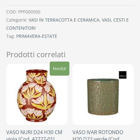
COD:
PPF000500
Categorie:
VASI IN TERRACOTTA E CERAMICA
,
VASI, CESTI E
CONTENITORI
Tag:
PRIMAVERA-ESTATE
Prodotti correlati
Novità!
VASO NURI D24 H30 CM
VASO IVAR ROTONDO
viola (Cod. 42727-01)
H20 D22 verde (Cod.