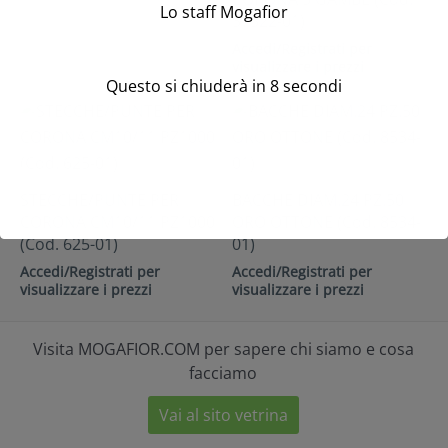
Lo staff Mogafior
37322-01)
Accedi/Registrati per
visualizzare i prezzi
Questo si chiuderà in
7
secondi
STECCHE/PUNTE PER
BACCHE DIAM.24 PZ.50
CORONA CM10/11 PZ1000
ORO OTTONE (Cod. 8534-
(Cod. 625-01)
01)
Accedi/Registrati per
Accedi/Registrati per
visualizzare i prezzi
visualizzare i prezzi
Visita MOGAFIOR.COM per sapere chi siamo e cosa
facciamo
Vai al sito vetrina