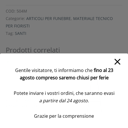
COD:
504M
Categorie:
ARTICOLI PER FUNEBRE
,
MATERIALE TECNICO
PER FIORISTI
Tag:
SANTI
Prodotti correlati
Gentile visitatore, ti informiamo che
fino al 23
agosto compreso saremo chiusi per ferie
CORONA ESPANSO D.90
H.10 (Cod. 3000-01)
Potete inviare i vostri ordini, che saranno evasi
a partire dal 24 agosto
.
Accedi/Registrati per
visualizzare i prezzi
Grazie per la comprensione
CAVALLETTO PER
CORONA 3 GAMBE (Cod.