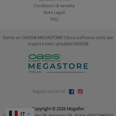
Condizioni di vendita
Note Legali
FAQ
Siamo un OASIS® MEGASTORE! Clicca sull’icona sotto per
scoprire tutti i prodotti OASIS®
Seguici sui social
Copyright © 2026 Mogafior
IT
Via dell'Artigianato 36, Fossano CN - P.IVA: 00422390047