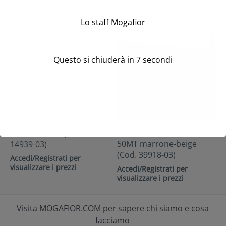
visualizzare i prezzi
Lo staff Mogafior
Questo si chiuderà in
7
secondi
BOBINA CARTA
DUOKRAFT 60GR H80
MT40 2 LATI verde-mela-
BOBINA OFFSET 0,79 X
verde-foresta (Cod.
50MT marrone-beige
14939-03)
(Cod. 39918-03)
Accedi/Registrati per
visualizzare i prezzi
Accedi/Registrati per
visualizzare i prezzi
Visita MOGAFIOR.COM per sapere chi siamo e cosa
facciamo