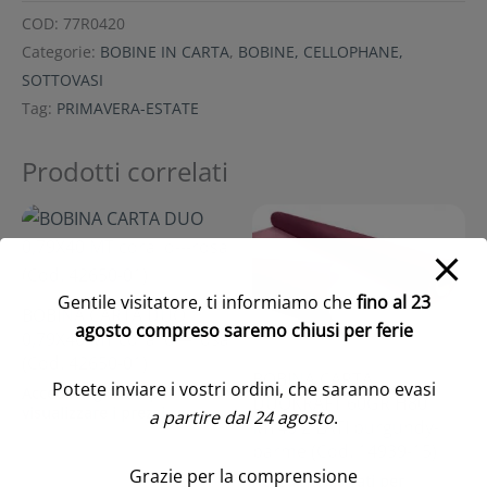
COD:
77R0420
Categorie:
BOBINE IN CARTA
,
BOBINE, CELLOPHANE,
SOTTOVASI
Tag:
PRIMAVERA-ESTATE
Prodotti correlati
Gentile visitatore, ti informiamo che
fino al 23
BOBINA CARTA DUO
agosto compreso saremo chiusi per ferie
0,79X40 MT corallo—rosa
(Cod. 42650-01)
BOBINA CARTA
Potete inviare i vostri ordini, che saranno evasi
Accedi/Registrati per
DUOKRAFT 60GR H80
visualizzare i prezzi
a partire dal 24 agosto
.
MT40 2 LATI burgundy-
parme (Cod. 14939-15)
Grazie per la comprensione
Accedi/Registrati per