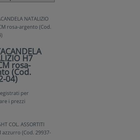
TACANDELA
LIZIO H7
CM rosa-
to (Cod.
2-04)
egistrati per
are i prezzi