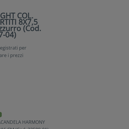
IGHT COL.
RTITI 8X7,5
zurro (Cod.
7-04)
egistrati per
are i prezzi