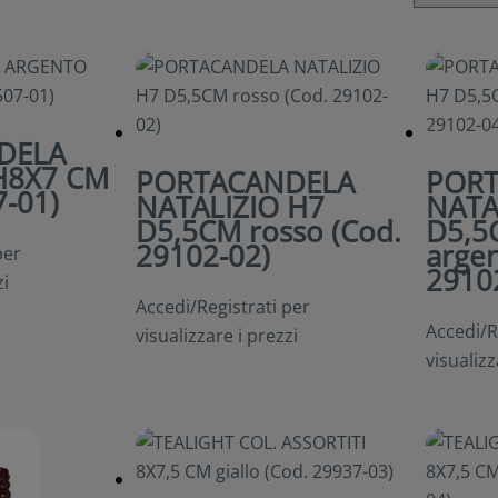
DELA
H8X7 CM
PORTACANDELA
POR
7-01)
NATALIZIO H7
NATA
D5,5CM rosso (Cod.
D5,5
29102-02)
argen
per
2910
zi
Accedi/Registrati per
Accedi/R
visualizzare i prezzi
visualizz