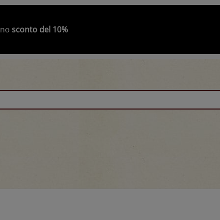
modal-check
 uno
sconto del 10%