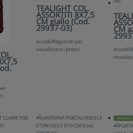
TEALIGHT COL.
ASSORTITI 8X7,5
TEAL
CM giallo (Cod.
ASSO
29937-03)
CM az
2993
Accedi/Registrati per
visualizzare i prezzi
Accedi/R
COL.
visualizz
8X7,5
od.
per
zi
PROMO!