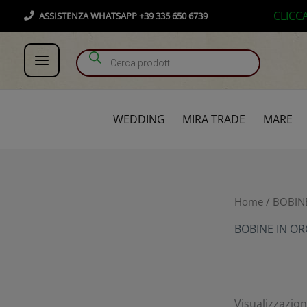
Vai
Products search
CLICC
ASSISTENZA WHATSAPP +39 335 650 6739
al
contenuto
WEDDING
MIRA TRADE
MARE
Home
/
BOBIN
BOBINE IN OR
Visualizzazione