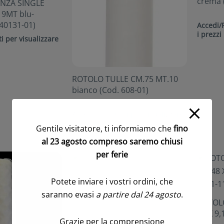
crema 
NZA SINGLE
 9MT blu-
 40131-01)
Accedi/R
i prezzi
i per visualizzare
ROTOLO TULLE CM.75 MT.10
bianco (Cod. 608-01)
Accedi/Registrati per visualizzare
i prezzi
Gentile visitatore, ti informiamo che
fino
al 23 agosto compreso saremo chiusi
per ferie
Potete inviare i vostri ordini, che
saranno evasi
a partire dal 24 agosto
.
ROTOLO DECO ORGANZA CM
ROTOL
48 X 9,15 MT crema-7003 (Cod.
48 X 9,
Grazie per la comprensione