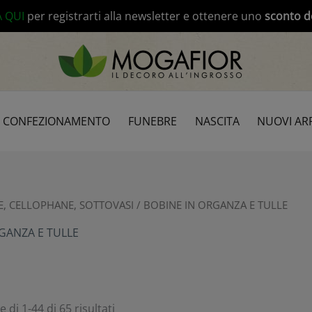
modal-check
A QUI
per registrarti alla newsletter e ottenere uno
sconto d
CONFEZIONAMENTO
FUNEBRE
NASCITA
NUOVI ARR
E, CELLOPHANE, SOTTOVASI
/ BOBINE IN ORGANZA E TULLE
GANZA E TULLE
 di 1-44 di 65 risultati