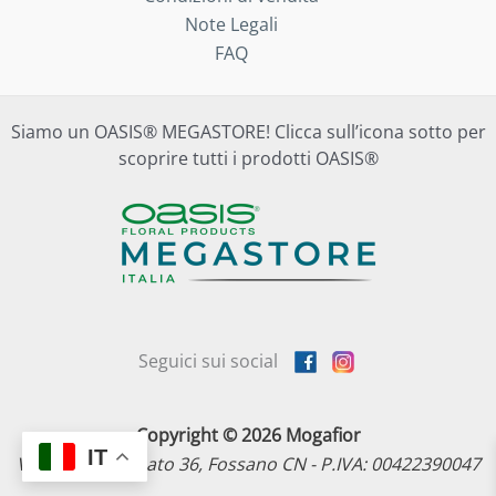
Note Legali
FAQ
Siamo un OASIS® MEGASTORE! Clicca sull’icona sotto per
scoprire tutti i prodotti OASIS®
Seguici sui social
Copyright © 2026 Mogafior
IT
Via dell'Artigianato 36, Fossano CN - P.IVA: 00422390047