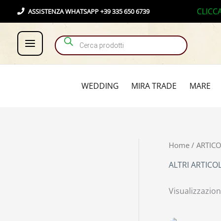
Vai
Products search
CLICC
ASSISTENZA WHATSAPP +39 335 650 6739
al
contenuto
WEDDING
MIRA TRADE
MARE
Home
/
ARTICO
ALTRI ARTICOL
Visualizzazione