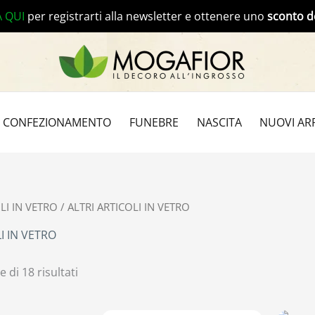
A QUI
per registrarti alla newsletter e ottenere uno
sconto d
CONFEZIONAMENTO
FUNEBRE
NASCITA
NUOVI ARR
LI IN VETRO
/ ALTRI ARTICOLI IN VETRO
I IN VETRO
 di 18 risultati