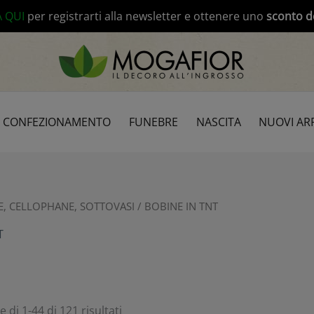
modal-check
A QUI
per registrarti alla newsletter e ottenere uno
sconto d
CONFEZIONAMENTO
FUNEBRE
NASCITA
NUOVI ARR
E, CELLOPHANE, SOTTOVASI
/ BOBINE IN TNT
T
 di 1-44 di 121 risultati