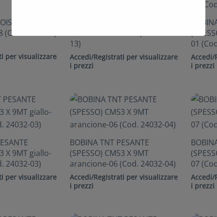
OIS CM.53 MT.9
BOBINA TNT POIS CM.53 MT.9
BOBIN
8 (Cod. 3350-12)
azzurro-celeste-21 (Cod. 3350-
(SPESS
13)
01 (Cod
i per visualizzare
Accedi/Registrati per visualizzare
Accedi/R
i prezzi
i prezzi
PESANTE
BOBINA TNT PESANTE
BOBIN
 X 9MT giallo-
(SPESSO) CM53 X 9MT
(SPESS
d. 24032-03)
arancione-06 (Cod. 24032-04)
07 (Cod
i per visualizzare
Accedi/Registrati per visualizzare
Accedi/R
i prezzi
i prezzi