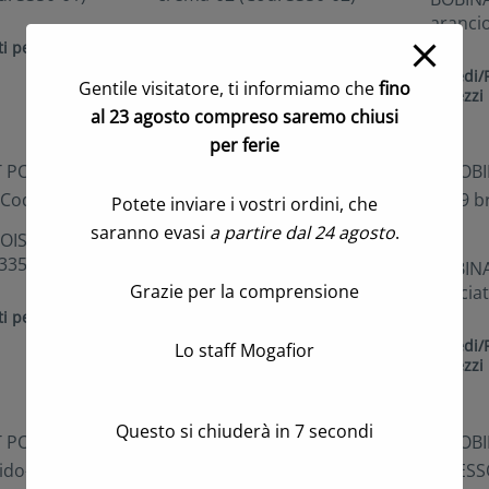
arancio
i per visualizzare
Accedi/Registrati per visualizzare
i prezzi
Accedi/R
Gentile visitatore, ti informiamo che
fino
i prezzi
al 23 agosto compreso saremo chiusi
per ferie
Potete inviare i vostri ordini, che
saranno evasi
a partire dal 24 agosto
.
OIS CM.53 MT.9
BOBINA TNT POIS CM.53 MT.9
 3350-06)
lilla-10 (Cod. 3350-07)
BOBINA
Grazie per la comprensione
bruciat
i per visualizzare
Accedi/Registrati per visualizzare
i prezzi
Accedi/R
Lo staff Mogafior
i prezzi
Questo si chiuderà in
6
secondi