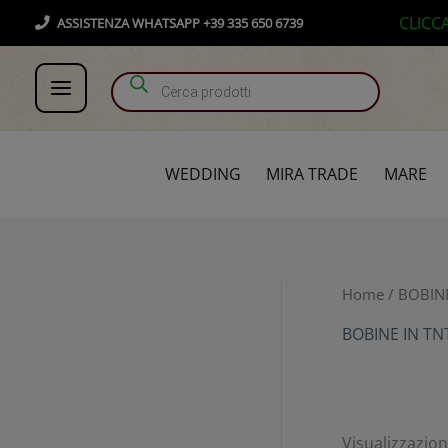
Vai
Products search
CLICC
ASSISTENZA WHATSAPP +39 335 650 6739
al
contenuto
WEDDING
MIRA TRADE
MARE
Home
/
BOBIN
BOBINE IN TN
Visualizzazione