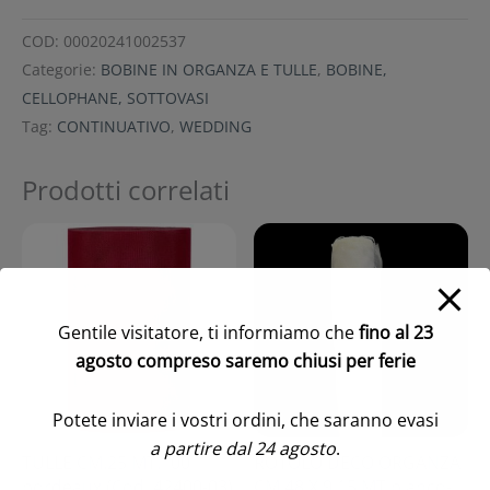
COD:
00020241002537
Categorie:
BOBINE IN ORGANZA E TULLE
,
BOBINE,
CELLOPHANE, SOTTOVASI
Tag:
CONTINUATIVO
,
WEDDING
Prodotti correlati
Gentile visitatore, ti informiamo che
fino al 23
agosto compreso saremo chiusi per ferie
Potete inviare i vostri ordini, che saranno evasi
a partire dal 24 agosto
.
TULLE CM.25 MT.100
ROTOLO DECO ORGANZA
bordeaux (Cod. 42400-03)
CM 48 X 9,15 MT bianco-