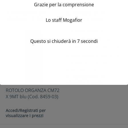
Grazie per la comprensione
naturale (Cod. 3221-15)
Accedi/Registrati per
Accedi/Registrati per
visualizzare i prezzi
visualizzare i prezzi
Lo staff Mogafior
Questo si chiuderà in
7
secondi
ROTOLO DECO ORGANZA
CM 48 X 9,15 MT avorio
(Cod. 3221-14)
Accedi/Registrati per
visualizzare i prezzi
ROTOLO ORGANZA CM72
X 9MT blu (Cod. 8459-03)
Accedi/Registrati per
visualizzare i prezzi