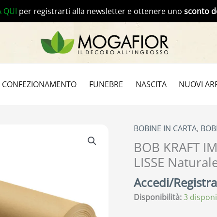
A QUI
per registrarti alla newsletter e ottenere uno
sconto d
CONFEZIONAMENTO
FUNEBRE
NASCITA
NUOVI ARR
BOBINE IN CARTA
,
BOB
BOB KRAFT I
LISSE Natural
Accedi/Registrat
Disponibilità:
3 disponi