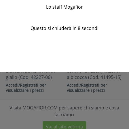
fucsia (Cod. 42227-07)
Lo staff Mogafior
Accedi/Registrati per
visualizzare i prezzi
Questo si chiuderà in
8
secondi
ROTOLO PERLATO BILATO
BOBINA PERL. ELEGANCE
DUNCA RIGHE 1X40 MT
60MY (+ SPESSA) 1X25MT
giallo (Cod. 42227-06)
albicocca (Cod. 41495-15)
Accedi/Registrati per
Accedi/Registrati per
visualizzare i prezzi
visualizzare i prezzi
Visita MOGAFIOR.COM per sapere chi siamo e cosa
facciamo
Vai al sito vetrina