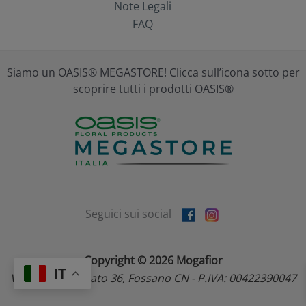
Note Legali
FAQ
Siamo un OASIS® MEGASTORE! Clicca sull’icona sotto per
scoprire tutti i prodotti OASIS®
Seguici sui social
Copyright © 2026 Mogafior
IT
Via dell'Artigianato 36, Fossano CN - P.IVA: 00422390047