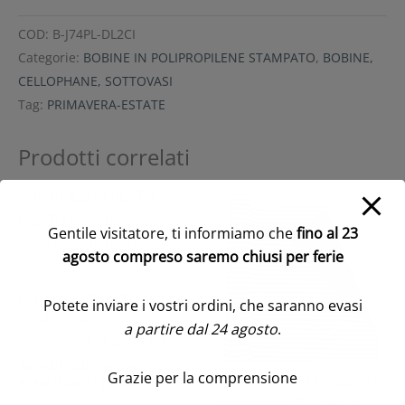
COD:
B-J74PL-DL2CI
Categorie:
BOBINE IN POLIPROPILENE STAMPATO
,
BOBINE,
CELLOPHANE, SOTTOVASI
Tag:
PRIMAVERA-ESTATE
Prodotti correlati
Gentile visitatore, ti informiamo che
fino al 23
agosto compreso saremo chiusi per ferie
ROTOLO PERLATO BILATO
Potete inviare i vostri ordini, che saranno evasi
CAMILLA 40MY 1 X 25 MT
a partire dal 24 agosto
.
verde (Cod. 42281-05)
Accedi/Registrati per
Grazie per la comprensione
visualizzare i prezzi
ROTOLO PERLATO BILATO
DUNCA RIGHE 1X40 MT