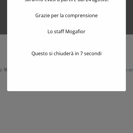
Grazie per la comprensione
Lo staff Mogafior
Clicca qui per scaricare il catalogo
Questo si chiuderà in
6
secondi
io
Whatsapp
oppure un’
e-mail
per effettuare il tuo ordine en
Minimo d’ordine €100+iva