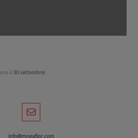
tro il
30 settembre
!
info@mogafior.com