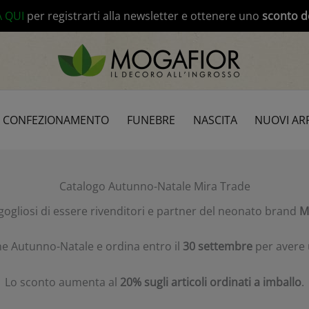
modal-check
A QUI
per registrarti alla newsletter e ottenere uno
sconto d
CONFEZIONAMENTO
FUNEBRE
NASCITA
NUOVI ARR
Catalogo Autunno-Natale Mira Trade
ogliosi di essere rivenditori e partner del neonato brand
M
one Autunno-Natale e ordina entro il
30 settembre
per avere
Lo sconto aumenta al
20% sugli articoli ordinati a imballo
.