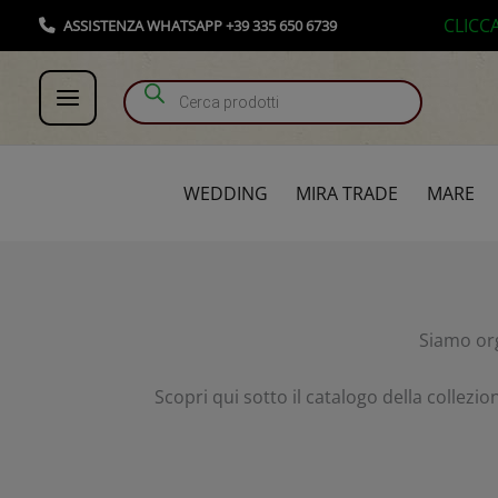
Vai
Products search
CLICC
ASSISTENZA WHATSAPP +39 335 650 6739
al
contenuto
WEDDING
MIRA TRADE
MARE
Siamo org
Scopri qui sotto il catalogo della collezi