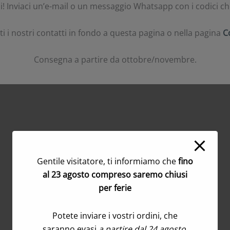
! Inviaci un’e-mail o un messaggio Whatsapp con i codici che 
tti i nostri contatti in fondo a questa pagina o nella pagina
C
Consegna a partire da ottobre/novembre.
Gentile visitatore, ti informiamo che
fino
al 23 agosto compreso saremo chiusi
per ferie
DearFlip: Loading PDF 13% ...
Potete inviare i vostri ordini, che
saranno evasi
a partire dal 24 agosto
.