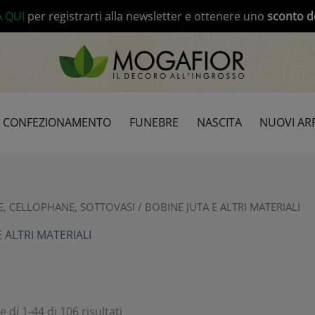
modal-check
A QUI
per registrarti alla newsletter e ottenere uno
sconto d
CONFEZIONAMENTO
FUNEBRE
NASCITA
NUOVI ARR
E, CELLOPHANE, SOTTOVASI
/ BOBINE JUTA E ALTRI MATERIALI
 ALTRI MATERIALI
 di 1-44 di 106 risultati