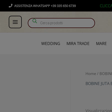
Vai
Products search
CLICC
ASSISTENZA WHATSAPP +39 335 650 6739
al
contenuto
WEDDING
MIRA TRADE
MARE
Home
/
BOBIN
BOBINE JUTA E
Visualizzazione