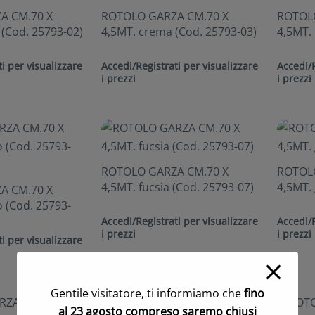
A CM.70 X
ROTOLO GARZA CM.70 X
ROTOLO
 (Cod. 25793-02)
4,5MT. crema (Cod. 25793-03)
4,5MT. 
i per visualizzare
Accedi/Registrati per visualizzare
Accedi/R
i prezzi
i prezzi
ROTOLO GARZA CM.70 X
ROTOLO
4,5MT. fucsia (Cod. 25793-07)
4,5MT. 
A CM.70 X
o (Cod. 25793-
Accedi/Registrati per visualizzare
Accedi/R
i prezzi
i prezzi
i per visualizzare
Gentile visitatore, ti informiamo che
fino
al 23 agosto compreso saremo chiusi