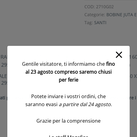
COD:
2710G02
Categorie:
BOBINE JUTA E
Tag:
SANTI
Gentile visitatore, ti informiamo che
fino
al 23 agosto compreso saremo chiusi
ALE ROTOLO CM100X50MT
BOBINA JUTA AMIDATA CM 60 X
per ferie
 29512-01)
sbiancato (Cod. 8822-16)
Potete inviare i vostri ordini, che
ati per visualizzare i prezzi
Accedi/Registrati per visualizzare i
saranno evasi
a partire dal 24 agosto
.
Grazie per la comprensione