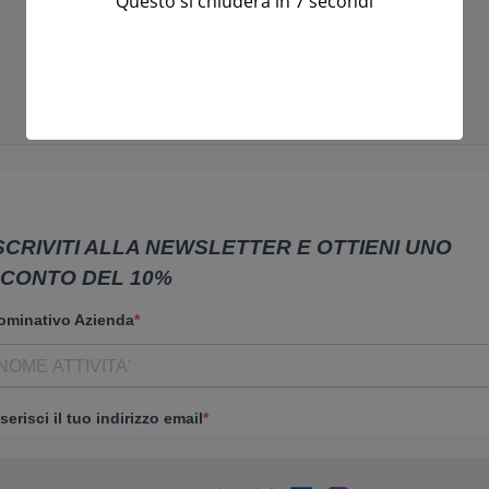
Questo si chiuderà in
7
secondi