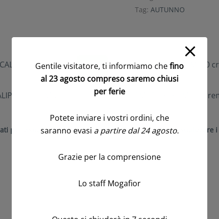
Tag:
AUTUNNO
Gentile visitatore, ti informiamo che
fino
Novità!
al 23 agosto compreso saremo chiusi
per ferie
IPTUS 46 CM verde (Cod.
RAMO PAMPAS X18 CM130 crem
32345-03)
Potete inviare i vostri ordini, che
saranno evasi
a partire dal 24 agosto
.
ati per visualizzare i prezzi
Accedi/Registrati per visualizzare i
Grazie per la comprensione
Lo staff Mogafior