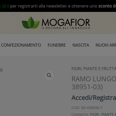
modal-check
A QUI
per registrarti alla newsletter e ottenere uno
sconto d
CONFEZIONAMENTO
FUNEBRE
NASCITA
NUOVI ARR
FIORI, PIANTE E FRUTTA
RAMO LUNGO 
38951-03)
Accedi/Registrat
COD:
80-438690-7
Categorie:
FIORI, PIANTE 