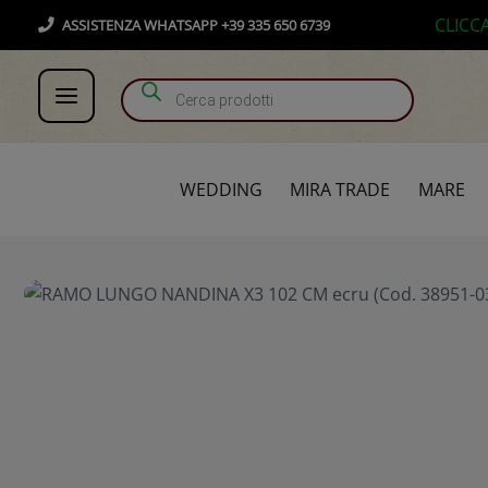
Vai
Products search
CLICC
ASSISTENZA WHATSAPP +39 335 650 6739
al
contenuto
WEDDING
MIRA TRADE
MARE