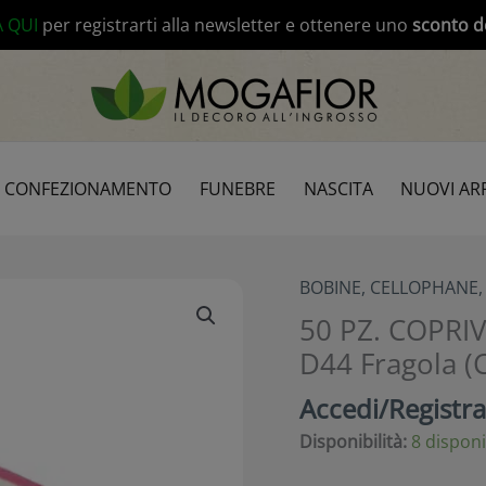
modal-check
A QUI
per registrarti alla newsletter e ottenere uno
sconto d
CONFEZIONAMENTO
FUNEBRE
NASCITA
NUOVI ARR
BOBINE, CELLOPHANE,
50 PZ. COPRI
D44 Fragola (
Accedi/Registrat
Disponibilità:
8 disponi