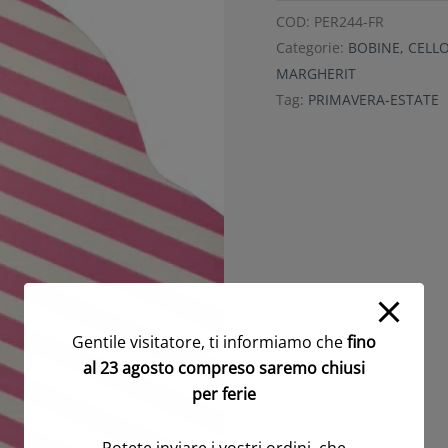
COD:
PER244-FR
Categorie:
BOBINE, CELL
MARGHERIT
Tag:
PRIMAVERA-ESTATE
Gentile visitatore, ti informiamo che
fino
al 23 agosto compreso saremo chiusi
per ferie