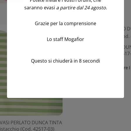
Potete inviare i vostri ordini, che
saranno evasi
a partire dal 24 agosto
.
Grazie per la comprensione
Lo staff Mogafior
50 PZ. COPRIVASI PERLATO DU
UNITA D64 fragola (Cod. 42517
Questo si chiuderà in
7
secondi
Accedi/Registrati per visualizzare i
IVASI PERLATO DUNCA TINTA
stacchio (Cod. 42517-03)