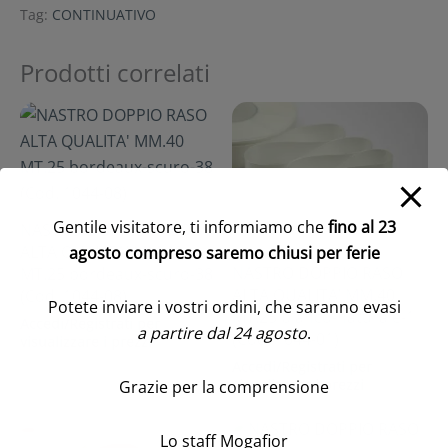
Tag:
CONTINUATIVO
Prodotti correlati
Gentile visitatore, ti informiamo che
fino al 23
NASTRO DOPPIO RASO
ALTA QUALITA’ MM.40
agosto compreso saremo chiusi per ferie
NASTRO DOPPIO RASO
MT.25 bordeaux-scuro-38
ALTA QUALITA’ MM.40
(Cod. 1044-08)
Potete inviare i vostri ordini, che saranno evasi
MT.25 bianco-naturale-1
Accedi/Registrati per
a partire dal 24 agosto
.
(Cod. 1044-01)
visualizzare i prezzi
Accedi/Registrati per
visualizzare i prezzi
Grazie per la comprensione
Lo staff Mogafior