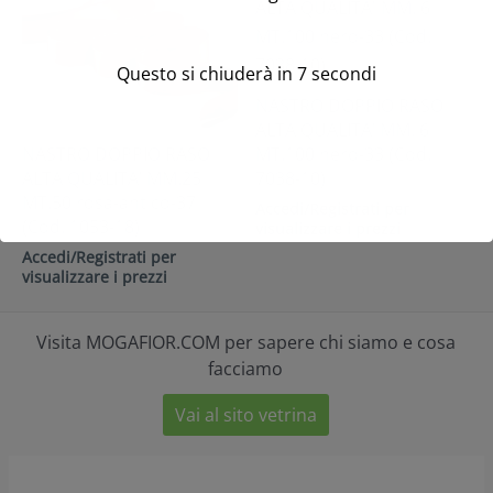
Questo si chiuderà in
7
secondi
NASTRO DOPPIO RASO
ALTA QUALITA’ MM. 6
NASTRO DOPPIO RASO
MT.100 nero-33 (Cod.
ALTA QUALITA’ MM.25
7038-10)
MT.50 rosa-antico-37
Accedi/Registrati per
(Cod. 1053-18)
visualizzare i prezzi
Accedi/Registrati per
visualizzare i prezzi
Visita MOGAFIOR.COM per sapere chi siamo e cosa
facciamo
Vai al sito vetrina