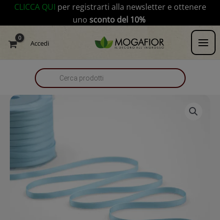
Vai
modal-check
CLICCA QUI
per registrarti alla newsletter e ottenere
al
uno
sconto del 10%
contenuto
Products
Accedi
search