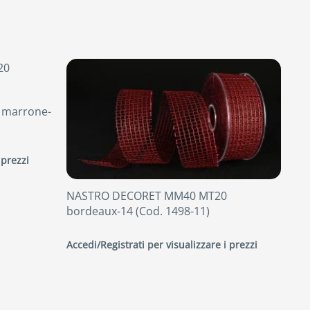
marrone-
 prezzi
NASTRO DECORET MM40 MT20
bordeaux-14 (Cod. 1498-11)
Accedi/Registrati per visualizzare i prezzi