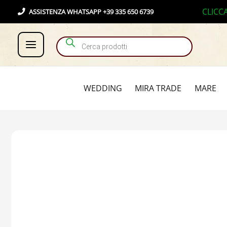
Vai
Products search
CLICC
ASSISTENZA WHATSAPP +39 335 650 6739
al
contenuto
WEDDING
MIRA TRADE
MARE