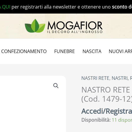
A QUI
per registrarti alla newsletter e ottenere uno
sconto d
CONFEZIONAMENTO
FUNEBRE
NASCITA
NUOVI ARR
NASTRI RETE
,
NASTRI, 
NASTRO RETE
(Cod. 1479-12
Accedi/Registrat
Disponibilità:
11 dispon