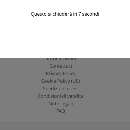
Questo si chiuderà in
7
secondi
Storico Ordini
Contattaci
Privacy Policy
Cookie Policy (UE)
Spedizioni e resi
Condizioni di vendita
Note Legali
FAQ