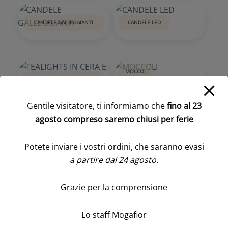
CANDELE GALLEGGIANTI
CANDELE LED
MOCCOL
TEALIGHTS IN CERA E A LED
I
Gentile visitatore, ti informiamo che
fino al 23
agosto compreso saremo chiusi per ferie
Visita MOGAFIOR.COM per sapere chi siamo e cosa
Potete inviare i vostri ordini, che saranno evasi
facciamo
a partire dal 24 agosto
.
Vai al sito vetrina
Grazie per la comprensione
Lo staff Mogafior