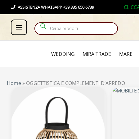
Vai
Products search
CLICC
ASSISTENZA WHATSAPP +39 335 650 6739
al
contenuto
WEDDING
MIRA TRADE
MARE
Home
»
OGGETTISTICA E COMPLEMENTI D’ARREDO