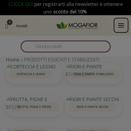
Vai
modal-check
CLICCA QUI
per registrarti alla newsletter e ottenere
al
uno
sconto del 10%
contenuto
Products
Accedi
search
Home
»
PRODOTTI ESSICATI E STABILIZZATI
CORTECCIA E LEGNO
FIORI E PIANTE STABILIZZATI
FRUTTA, PIGNE E SPEZIE
FIORI E PIANTE SECCHI