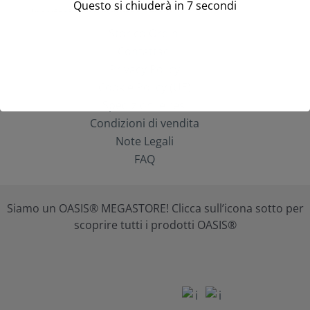
Questo si chiuderà in
7
secondi
Storico Ordini
Contattaci
Privacy Policy
Cookie Policy (UE)
Spedizioni e resi
Condizioni di vendita
Note Legali
FAQ
Siamo un OASIS® MEGASTORE! Clicca sull’icona sotto per
scoprire tutti i prodotti OASIS®