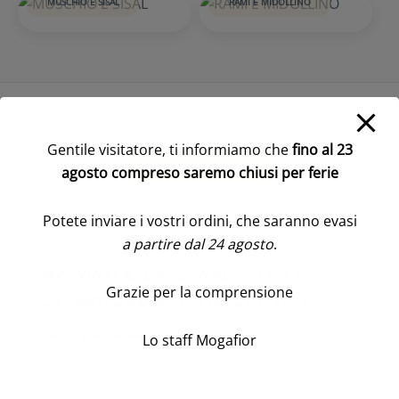
MUSCHIO E SISAL
RAMI E MIDOLLINO
Visita MOGAFIOR.COM per sapere chi siamo e cosa
facciamo
Gentile visitatore, ti informiamo che
fino al 23
Vai al sito vetrina
agosto compreso saremo chiusi per ferie
Potete inviare i vostri ordini, che saranno evasi
a partire dal 24 agosto
.
Grazie per la comprensione
Lo staff Mogafior