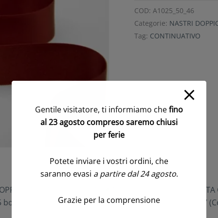
COD:
A1025_50_46
Categorie:
NASTRI DOPPI
Tag:
CONTINUATIVO
Gentile visitatore, ti informiamo che
fino
al 23 agosto compreso saremo chiusi
per ferie
Potete inviare i vostri ordini, che
saranno evasi
a partire dal 24 agosto
.
Grazie per la comprensione