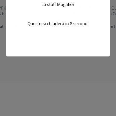
Lo staff Mogafior
PIO RASO ALTA QUALITA’
NASTRO DOPPIO RASO ALTA QU
 bordeaux-scuro-38 (Cod.
MM.25 MT.50 rosa-antico-37 (C
18)
Questo si chiuderà in
8
secondi
ati per visualizzare i prezzi
Accedi/Registrati per visualizzare i