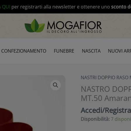
modal-check
A QUI
per registrarti alla newsletter e ottenere uno
sconto d
CONFEZIONAMENTO
FUNEBRE
NASCITA
NUOVI ARR
NASTRI DOPPIO RASO 
NASTRO DOPP
MT.50 Amarant
Accedi/Registrat
Disponibilità:
7 disponi