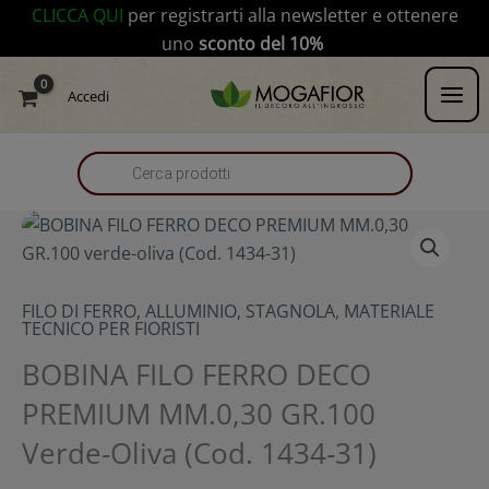
Vai
modal-check
CLICCA QUI
per registrarti alla newsletter e ottenere
al
uno
sconto del 10%
contenuto
Products
Accedi
search
FILO DI FERRO, ALLUMINIO, STAGNOLA
,
MATERIALE
TECNICO PER FIORISTI
BOBINA FILO FERRO DECO
PREMIUM MM.0,30 GR.100
Verde-Oliva (Cod. 1434-31)