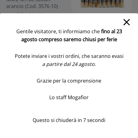
arancio (Cod. 3576-10)
Accedi/Registrati per
visualizzare i prezzi
SPOLETTA FILO
DECORATIVO GR.40
Gentile visitatore, ti informiamo che
fino al 23
MM.0,24 10 PEZZI grigio
agosto compreso saremo chiusi per ferie
(Cod. 42601-01)
Accedi/Registrati per
visualizzare i prezzi
Potete inviare i vostri ordini, che saranno evasi
a partire dal 24 agosto
.
Grazie per la comprensione
BOBINA FILO FERRO DECO
Lo staff Mogafior
PREMIUM MM.0,30
SPOLETTA FILO
GR.100 lilla (Cod. 1434-30)
DECORATIVO GR.100
MM.0,50/0,55 50MT.
Accedi/Registrati per
Questo si chiuderà in
7
secondi
visualizzare i prezzi
turchese (Cod. 2750-45)
Accedi/Registrati per