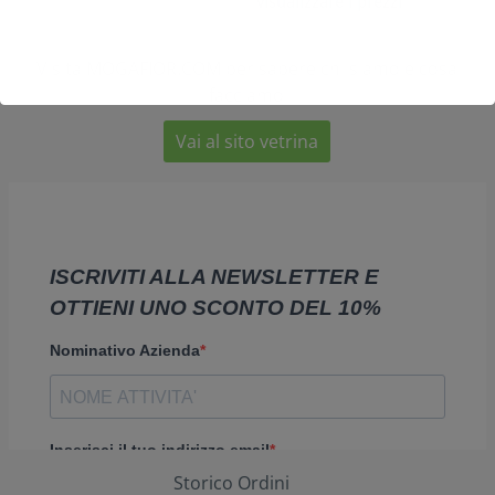
visualizzare i prezzi
Visita MOGAFIOR.COM per sapere chi siamo e cosa
facciamo
Vai al sito vetrina
Storico Ordini