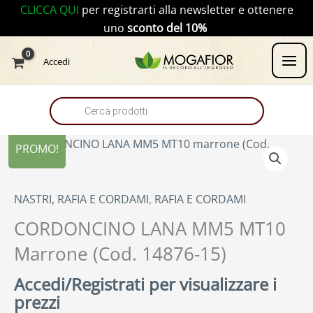
Vai
CLICCA QUI
per registrarti alla newsletter e ottenere
al
uno
sconto del 10%
contenuto
Products
Accedi
search
PROMO!
NASTRI, RAFIA E CORDAMI
,
RAFIA E CORDAMI
CORDONCINO LANA MM5 MT10
Marrone (Cod. 14876-15)
Accedi/Registrati per visualizzare i
prezzi