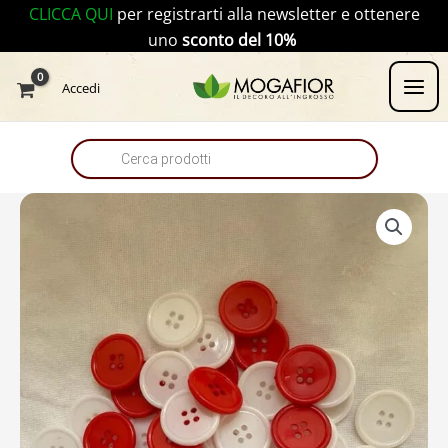
Vai
CLICCA QUI
per registrarti alla newsletter e ottenere
al
uno
sconto del 10%
contenuto
Products
Accedi
search