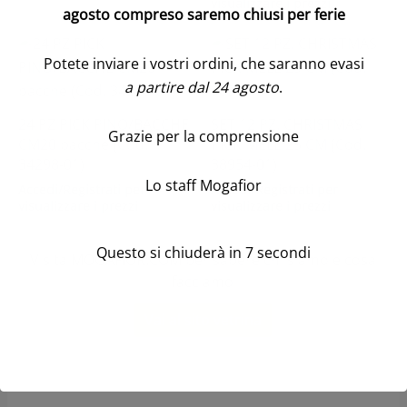
visualizzare i prezzi
agosto compreso saremo chiusi per ferie
Potete inviare i vostri ordini, che saranno evasi
a partire dal 24 agosto
.
24 PZ PICK PINO/BACCHE
SET 12 PZ. CHRISTMAS
Grazie per la comprensione
CM20 bacche (Cod.
PICK MELE 25 CM (Cod.
34298-01)
38954-01)
Lo staff Mogafior
Accedi/Registrati per
Accedi/Registrati per
visualizzare i prezzi
visualizzare i prezzi
Questo si chiuderà in
7
secondi
Visita MOGAFIOR.COM per sapere chi siamo e cosa
facciamo
Vai al sito vetrina