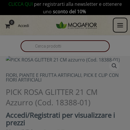
Vai
modal-check
CLICCA QUI
per registrarti alla newsletter e ottenere
al
uno
sconto del 10%
contenuto
Products
Accedi
search
FIORI, PIANTE E FRUTTA ARTIFICIALI
,
PICK E CLIP CON
FIORI ARTIFICIALI
PICK ROSA GLITTER 21 CM
Azzurro (Cod. 18388-01)
Accedi/Registrati per visualizzare i
prezzi