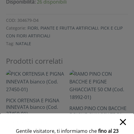
Disponibilità:
26 disponibili
COD:
304679-D4
Categorie:
FIORI, PIANTE E FRUTTA ARTIFICIALI
,
PICK E CLIP
CON FIORI ARTIFICIALI
Tag:
NATALE
Prodotti correlati
PICK ORTENSIA E PIGNA
INNEVATA bianco (Cod.
RAMO PINO CON BACCHE
27450-01)
E PIGNE GHIACCIATE 50
CM (Cod. 18992-01)
Accedi/Registrati per
visualizzare i prezzi
Accedi/Registrati per
Gentile visitatore, ti informiamo che
fino al 23