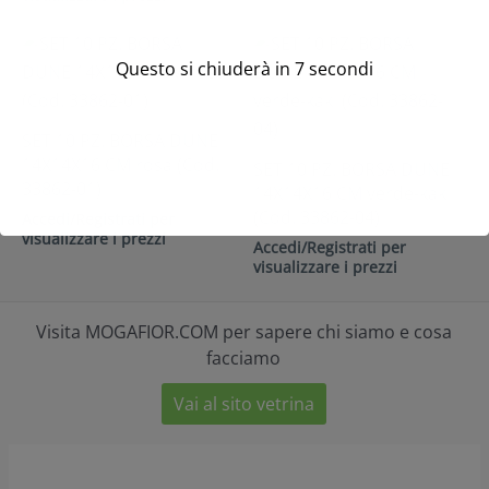
Questo si chiuderà in
7
secondi
SET 10 PZ. BORSA DUNE
14X14X16 CM rosa (Cod.
SET 10 PZ. BORSA DUNE
33862-01)
14X14X16 CM verde-kaki
(Cod. 33862-04)
Accedi/Registrati per
visualizzare i prezzi
Accedi/Registrati per
visualizzare i prezzi
Visita MOGAFIOR.COM per sapere chi siamo e cosa
facciamo
Vai al sito vetrina