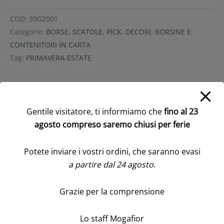
COD:
39G2001
Categorie:
BORSE, SCATOLE, PICK, DECORI
,
BORSINE E
CONTENITORI IN CARTA
Tag:
PRIMAVERA-ESTATE
Prodotti correlati
Gentile visitatore, ti informiamo che
fino al 23
agosto compreso saremo chiusi per ferie
Potete inviare i vostri ordini, che saranno evasi
SET 10 PZ. BORSA
EVIDENCE WINTER 12X12
a partire dal 24 agosto
.
SET 10 PZ. SCATOLA JANE
H12,5 CM (Cod. 42640-01)
(PLASTICA INTERNA)
12X12 H12,5 corallo (Cod.
Accedi/Registrati per
Grazie per la comprensione
visualizzare i prezzi
42471-02)
Accedi/Registrati per
Lo staff Mogafior
visualizzare i prezzi