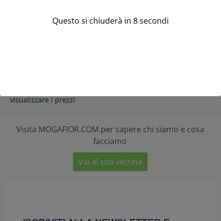
Questo si chiuderà in
7
secondi
ROTOLO DECOFLOWER
DECONET CM.55 MT.9,1
RETINA POLYCOTTON
blu-scuro (Cod. 8362-51)
“SPIDER” DECOR MESH
CM 48x5MT cipria-rgb
Accedi/Registrati per
visualizzare i prezzi
(Cod. 19632-18)
Accedi/Registrati per
visualizzare i prezzi
Visita MOGAFIOR.COM per sapere chi siamo e cosa
facciamo
Vai al sito vetrina