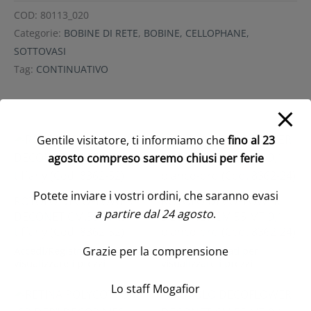
COD:
80113_020
Categorie:
BOBINE DI RETE
,
BOBINE, CELLOPHANE,
SOTTOVASI
Tag:
CONTINUATIVO
Prodotti correlati
Gentile visitatore, ti informiamo che
fino al 23
agosto compreso saremo chiusi per ferie
Potete inviare i vostri ordini, che saranno evasi
ROTOLO DECOFLOWER
ROTOLO DECOFLOWER
a partire dal 24 agosto
.
DECONET CM.55 MT.9,1
DECONET CM.55 MT.9,1
tiffany (Cod. 8362-52)
bianco-oro (Cod. 8362-24)
Grazie per la comprensione
Accedi/Registrati per
Accedi/Registrati per
visualizzare i prezzi
visualizzare i prezzi
Lo staff Mogafior