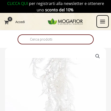
Vai
CLICCA QUI
per registrarti alla newsletter e ottenere
al
uno
sconto del 10%
contenuto
Products
Accedi
search