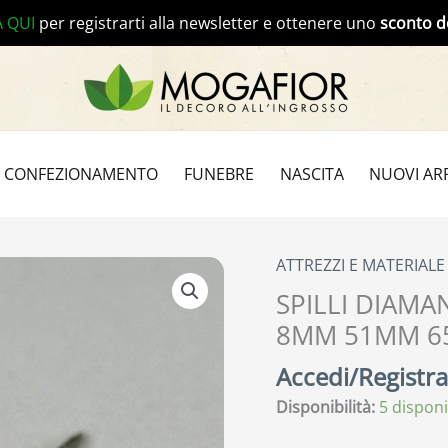
A QUI
per registrarti alla newsletter e ottenere uno
sconto d
CONFEZIONAMENTO
FUNEBRE
NASCITA
NUOVI ARR
ATTREZZI E MATERIAL
SPILLI DIAMA
8MM 51MM 65P
Accedi/Registrat
Disponibilità:
5 disponi