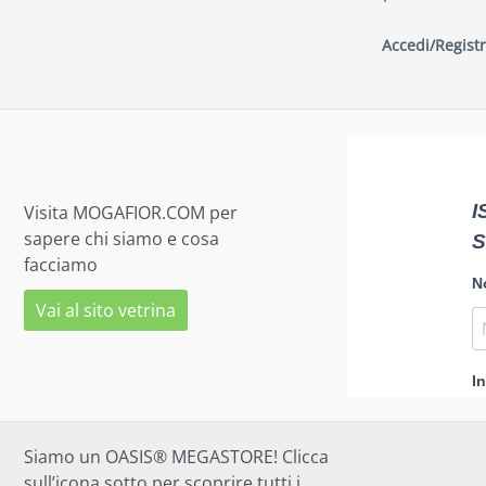
Accedi/Registr
Visita MOGAFIOR.COM per
sapere chi siamo e cosa
facciamo
Vai al sito vetrina
Siamo un OASIS® MEGASTORE! Clicca
sull’icona sotto per scoprire tutti i