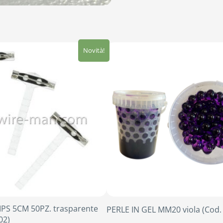
Novità!
PS 5CM 50PZ. trasparente
PERLE IN GEL MM20 viola (Cod.
02)