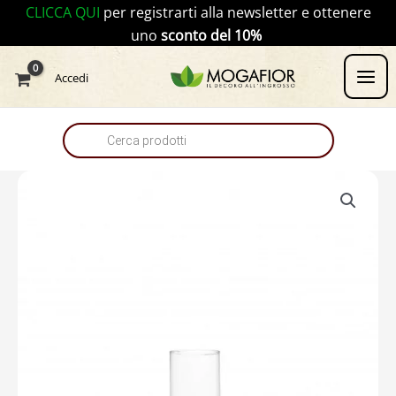
Vai
CLICCA QUI
per registrarti alla newsletter e ottenere
al
uno
sconto del 10%
contenuto
Products
Accedi
search