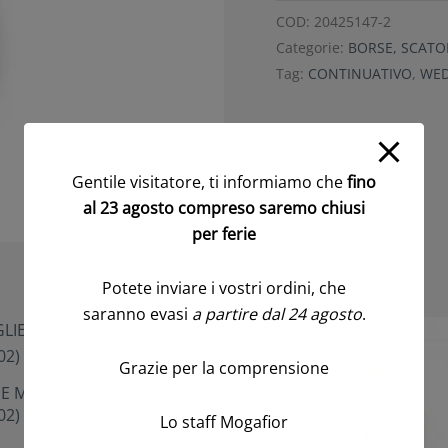
COD:
20425147-2
Categorie:
BORSE, SCATOL
Tag:
CONTINUATIVO
,
WE
Gentile visitatore, ti informiamo che
fino
al 23 agosto compreso saremo chiusi
per ferie
Potete inviare i vostri ordini, che
saranno evasi
a partire dal 24 agosto
.
Grazie per la comprensione
IE METALLO 4X2,2 CM oro
02)
Lo staff Mogafior