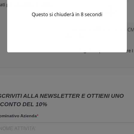
ati per visualizzare i prezzi
Questo si chiuderà in
7
secondi
S/24 FOGLIE METALLO 5,5X3 CM
30291-02)
Accedi/Registrati per visualizzare i