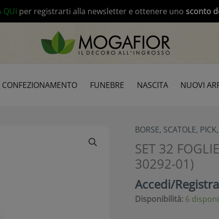
modal-check
A QUI
per registrarti alla newsletter e ottenere uno
sconto d
CONFEZIONAMENTO
FUNEBRE
NASCITA
NUOVI ARR
BORSE, SCATOLE, PICK
SET 32 FOGLI
30292-01)
Accedi/Registrat
Disponibilità:
6 disponi