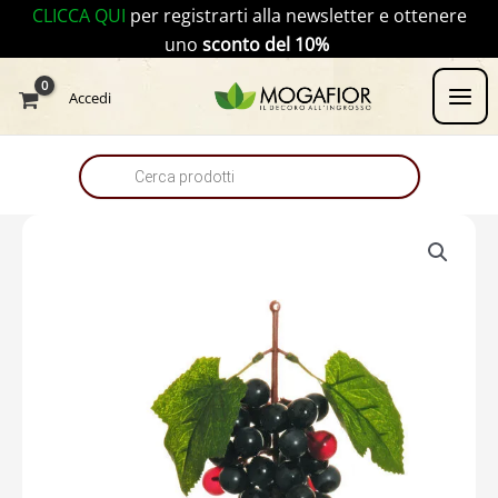
Vai
CLICCA QUI
per registrarti alla newsletter e ottenere
al
uno
sconto del 10%
contenuto
Products
Accedi
search