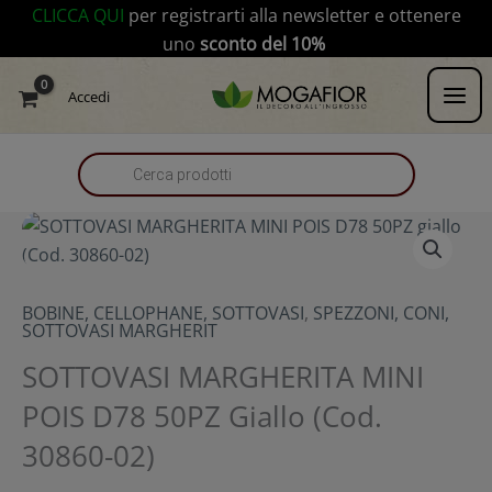
Vai
modal-check
CLICCA QUI
per registrarti alla newsletter e ottenere
al
uno
sconto del 10%
contenuto
Products
Accedi
search
BOBINE, CELLOPHANE, SOTTOVASI
,
SPEZZONI, CONI,
SOTTOVASI MARGHERIT
SOTTOVASI MARGHERITA MINI
POIS D78 50PZ Giallo (Cod.
30860-02)