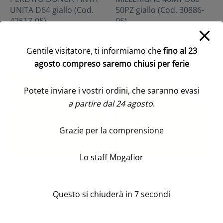
UNITA D64 giallo (Cod.
50PZ giallo (Cod. 30886-
42517-05)
05)
Accedi/Registrati per
Accedi/Registrati per
visualizzare i prezzi
visualizzare i prezzi
Gentile visitatore, ti informiamo che
fino al 23
agosto compreso saremo chiusi per ferie
Potete inviare i vostri ordini, che saranno evasi
a partire dal 24 agosto
.
Grazie per la comprensione
Lo staff Mogafior
50 PZ. COPRIVASI
50 PZ. COPRIVASI
PERLATO DUNCA TINTA
PERLATO DUNCA TINTA
UNITA D44 giallo (Cod.
UNITA D54 giallo (Cod.
Questo si chiuderà in
7
secondi
42515-05)
42516-05)
Accedi/Registrati per
Accedi/Registrati per