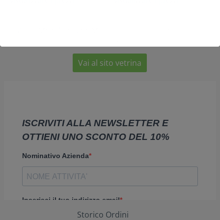
visualizzare i prezzi
visualizzare i prezzi
Visita MOGAFIOR.COM per sapere chi siamo e cosa
facciamo
Vai al sito vetrina
Storico Ordini