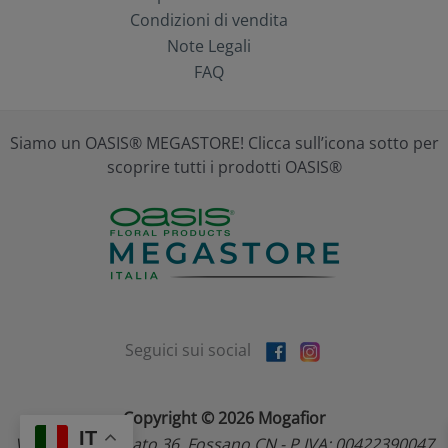
Condizioni di vendita
Note Legali
FAQ
Siamo un OASIS® MEGASTORE! Clicca sull’icona sotto per
scoprire tutti i prodotti OASIS®
Seguici sui social
Copyright © 2026 Mogafior
IT
Via dell'Artigianato 36, Fossano CN - P.IVA: 00422390047