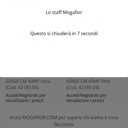
visualizzare i prezzi
D63 50PZ bianco (Cod.
31981-05)
Lo staff Mogafior
Accedi/Registrati per
visualizzare i prezzi
Questo si chiuderà in
7
secondi
CONF.25 PZ. QUADRATI
CONF.25 PZ. QUADRATI
PERLATO FONDO PIENO
PERLATO FONDO PIENO
60X60 CM 40MY rosa
60X60 CM 40MY lime
(Cod. 42185-05)
(Cod. 42185-04)
Accedi/Registrati per
Accedi/Registrati per
visualizzare i prezzi
visualizzare i prezzi
Visita MOGAFIOR.COM per sapere chi siamo e cosa
facciamo