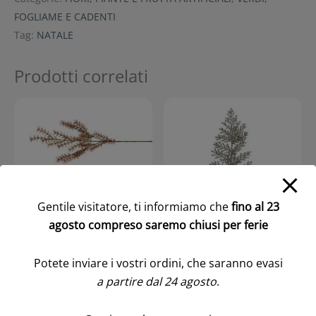
FOGLIAME E CADENTI
Tag:
NATALE
Prodotti correlati
RAMO FOGLIE SPRAY
Gentile visitatore, ti informiamo che
fino al 23
76CM (Cod. 30514-01)
agosto compreso saremo chiusi per ferie
SET 10 PZ. RAMETTI
Accedi/Registrati per
Potete inviare i vostri ordini, che saranno evasi
GLITTER 32X15X3,5 CM
visualizzare i prezzi
a partire dal 24 agosto
.
perla-ramo-conifera (Cod.
39079-10)