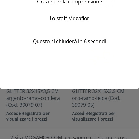
Accedi/Registrati per
Grazie per la comprensione
visualizzare i prezzi
Lo staff Mogafior
Questo si chiuderà in
6
secondi
SET 10 PZ. RAMETTI
SET 10 PZ. RAMETTI
GLITTER 32X15X3,5 CM
GLITTER 32X15X3,5 CM
argento-ramo-conifera
oro-ramo-felce (Cod.
(Cod. 39079-07)
39079-05)
Accedi/Registrati per
Accedi/Registrati per
visualizzare i prezzi
visualizzare i prezzi
Visita MOGAFIOR.COM per sapere chi siamo e cosa