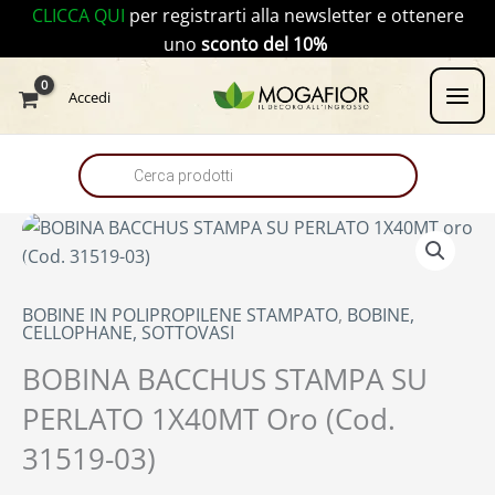
Vai
CLICCA QUI
per registrarti alla newsletter e ottenere
al
uno
sconto del 10%
contenuto
Products
Accedi
search
BOBINE IN POLIPROPILENE STAMPATO
,
BOBINE,
CELLOPHANE, SOTTOVASI
BOBINA BACCHUS STAMPA SU
PERLATO 1X40MT Oro (Cod.
31519-03)