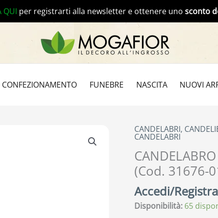
A QUI
per registrarti alla newsletter e ottenere uno
sconto d
CONFEZIONAMENTO
FUNEBRE
NASCITA
NUOVI ARR
CANDELABRI, CANDELI
CANDELABRI
CANDELABRO 
(Cod. 31676-0
Accedi/Registrat
Disponibilità:
65 dispon