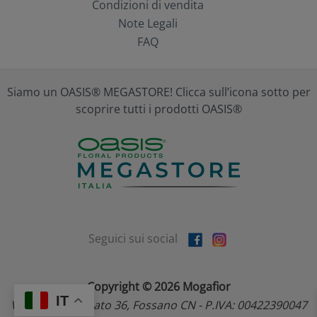
Condizioni di vendita
Note Legali
FAQ
Siamo un OASIS® MEGASTORE! Clicca sull’icona sotto per
scoprire tutti i prodotti OASIS®
Seguici sui social
Copyright © 2026 Mogafior
IT
Via dell'Artigianato 36, Fossano CN - P.IVA: 00422390047