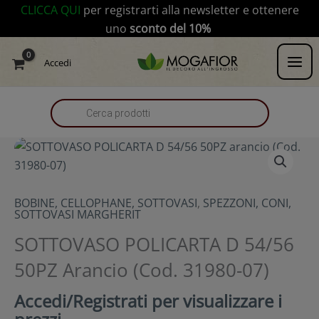
Vai
modal-check
CLICCA QUI
per registrarti alla newsletter e ottenere
al
uno
sconto del 10%
contenuto
Products
Accedi
search
BOBINE, CELLOPHANE, SOTTOVASI
,
SPEZZONI, CONI,
SOTTOVASI MARGHERIT
SOTTOVASO POLICARTA D 54/56
50PZ Arancio (Cod. 31980-07)
Accedi/Registrati per visualizzare i