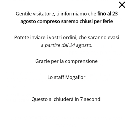
Gentile visitatore, ti informiamo che
fino al 23
agosto compreso saremo chiusi per ferie
Potete inviare i vostri ordini, che saranno evasi
a partire dal 24 agosto
.
CONF.25 PZ. QUADRATI
PERLATO FONDO PIENO
60X60 CM 40MY rosa
Grazie per la comprensione
(Cod. 42185-05)
SOTTOVASO POLICARTA
Accedi/Registrati per
Lo staff Mogafior
visualizzare i prezzi
D63 50PZ bianco (Cod.
31981-05)
Accedi/Registrati per
Questo si chiuderà in
7
secondi
visualizzare i prezzi
Visita MOGAFIOR.COM per sapere chi siamo e cosa
facciamo