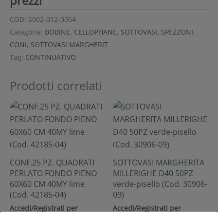
prezzi
COD:
S002-012-0054
Categorie:
BOBINE, CELLOPHANE, SOTTOVASI
,
SPEZZONI,
CONI, SOTTOVASI MARGHERIT
Tag:
CONTINUATIVO
Prodotti correlati
CONF.25 PZ. QUADRATI
SOTTOVASI MARGHERITA
PERLATO FONDO PIENO
MILLERIGHE D40 50PZ
60X60 CM 40MY lime
verde-pisello (Cod. 30906-
(Cod. 42185-04)
09)
Accedi/Registrati per
Accedi/Registrati per
visualizzare i prezzi
visualizzare i prezzi