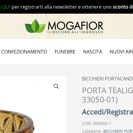
A QUI
per registrarti alla newsletter e ottenere uno
sconto d
CONFEZIONAMENTO
FUNEBRE
NASCITA
NUOVI ARR
BICCHIERI PORTACAND
PORTA TEALIG
33050-01)
Accedi/Registrat
COD:
806905-1
Categorie:
BICCHIERI PO