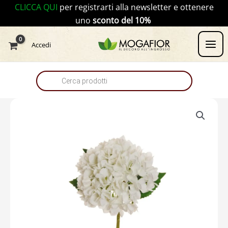
Vai
CLICCA QUI
per registrarti alla newsletter e ottenere
al
uno
sconto del 10%
contenuto
Products
Accedi
search