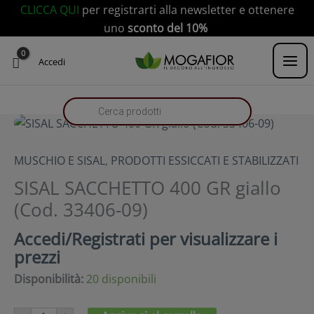
Vai
modal-check
CLICCA QUI
per registrarti alla newsletter e ottenere
al
uno
sconto del 10%
contenuto
Products
Accedi
search
MUSCHIO E SISAL
,
PRODOTTI ESSICCATI E STABILIZZATI
SISAL SACCHETTO 400 GR giallo
(Cod. 33406-09)
Accedi/Registrati per visualizzare i
prezzi
Disponibilità:
20 disponibili
SISAL