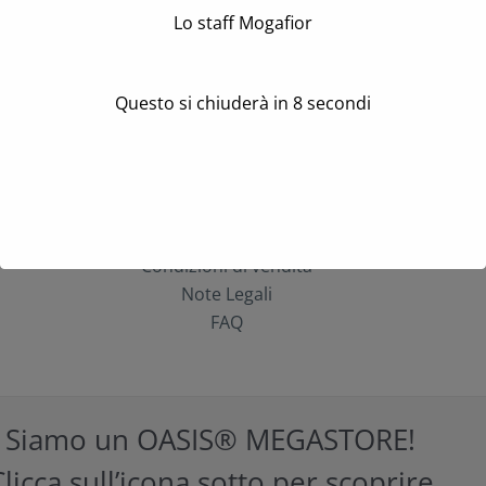
Lo staff Mogafior
Questo si chiuderà in
8
secondi
Storico Ordini
Contattaci
Privacy Policy
Cookie Policy (UE)
Spedizioni e resi
Condizioni di vendita
Note Legali
FAQ
Siamo un OASIS® MEGASTORE!
licca sull’icona sotto per scoprire