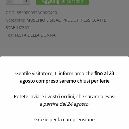
-
+
Aggiungi al carrello
SACCHETTO
400
COD:
3500P003SAC00G400
GR
giallo
Categorie:
MUSCHIO E SISAL
,
PRODOTTI ESSICCATI E
(Cod.
33406-
STABILIZZATI
09)
Tag:
FESTA DELLA DONNA
quantità
Visita MOGAFIOR.COM per sapere chi siamo e cosa facciamo
Vai al sito vetrina
Gentile visitatore, ti informiamo che
fino al 23
agosto compreso saremo chiusi per ferie
Potete inviare i vostri ordini, che saranno evasi
a partire dal 24 agosto
.
Grazie per la comprensione