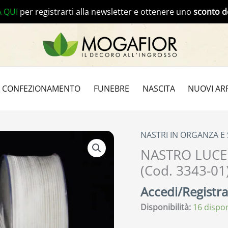
A QUI
per registrarti alla newsletter e ottenere uno
sconto d
CONFEZIONAMENTO
FUNEBRE
NASCITA
NUOVI ARR
NASTRI IN ORGANZA E
NASTRO LUCE
(Cod. 3343-01
Accedi/Registrat
Disponibilità:
16 dispon