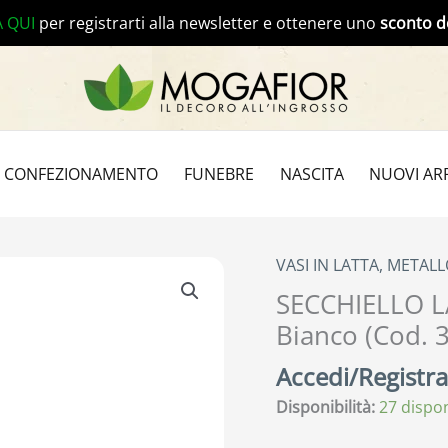
A QUI
per registrarti alla newsletter e ottenere uno
sconto d
CONFEZIONAMENTO
FUNEBRE
NASCITA
NUOVI ARR
VASI IN LATTA, METALL
SECCHIELLO L
Bianco (Cod. 
Accedi/Registrat
Disponibilità:
27 dispon