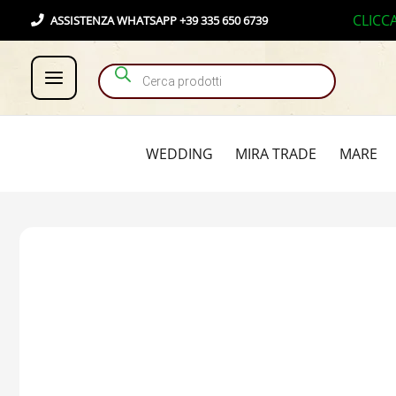
Vai
Products search
CLICC
ASSISTENZA WHATSAPP +39 335 650 6739
al
contenuto
WEDDING
MIRA TRADE
MARE