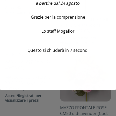
01)
a partire dal 24 agosto
.
Accedi/Registrati per
visualizzare i prezzi
Grazie per la comprensione
MAZZO FRONTALE ZINNIE
X14 50 CM arancione
(Cod. 41232-03)
Lo staff Mogafior
Accedi/Registrati per
visualizzare i prezzi
Questo si chiuderà in
7
secondi
MAZZO GIGLI ORTENSIE
X9 CM 53 ruggine (Cod.
40878-02)
Accedi/Registrati per
visualizzare i prezzi
MAZZO FRONTALE ROSE
CM50 old-lavender (Cod.