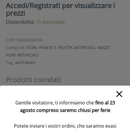
Accedi/Registrati per visualizzare i
prezzi
Disponibilità:
13 disponibili
COD:
DA000268-06
Categorie:
FIORI, PIANTE E FRUTTA ARTIFICIALI
,
MAZZI
FIORI ARTIFICIALI
Tag:
AUTUNNO
Prodotti correlati
Novità!
Gentile visitatore, ti informiamo che
fino al 23
agosto compreso saremo chiusi per ferie
FRONTALE ROSE X16
CM48 rosa (Cod. 40466-
Potete inviare i vostri ordini, che saranno evasi