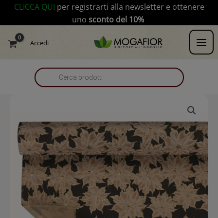
Vai
modal-check
CLICCA QUI
per registrarti alla newsletter e ottenere
al
uno
sconto del 10%
contenuto
Products
Accedi
search