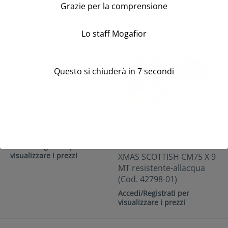
Grazie per la comprensione
Accedi/Registrati per
visualizzare i prezzi
Lo staff Mogafior
Novità!
Questo si chiuderà in
7
secondi
BOBINA CARTA SAGESSE
PIGNE E BACCHE 0,79 X
40MT verde (Cod. 42648-
01)
BOBINA PAPER-FIBRA
Accedi/Registrati per
visualizzare i prezzi
XMAS SCOTTISH CM75 X 9
MT resistente-allacqua
(Cod. 42798-01)
Accedi/Registrati per
visualizzare i prezzi