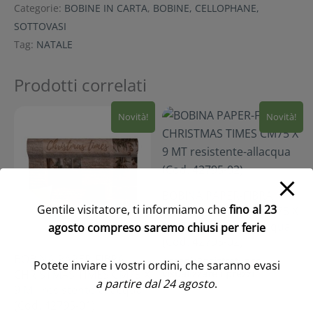
Categorie:
BOBINE IN CARTA
,
BOBINE, CELLOPHANE,
SOTTOVASI
Tag:
NATALE
Prodotti correlati
Novità!
Novità!
BOBINA PAPER-FIBRA
Gentile visitatore, ti informiamo che
fino al 23
CHRISTMAS TIMES CM75 X
9 MT resistente-allacqua
agosto compreso saremo chiusi per ferie
(Cod. 42795-02)
BOBINA PAPER-FIBRA
Accedi/Registrati per
Potete inviare i vostri ordini, che saranno evasi
visualizzare i prezzi
CHRISTMAS TIMES CM75 X
a partire dal 24 agosto
.
9 MT resistente-allacqua
(Cod. 42795-01)