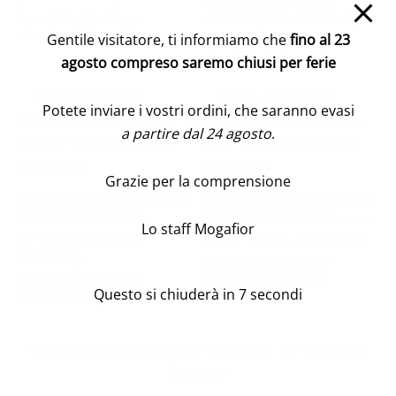
arancio (Cod. 35648-19)
Accedi/Registrati per
visualizzare i prezzi
Gentile visitatore, ti informiamo che
fino al 23
Accedi/Registrati per
visualizzare i prezzi
agosto compreso saremo chiusi per ferie
Potete inviare i vostri ordini, che saranno evasi
a partire dal 24 agosto
.
Grazie per la comprensione
BOBINA COTONE COTTON
BOBINA COTONE COTTON
CHESS CM75 X 9MT
CHESS CM75 X 9MT rosa-
Lo staff Mogafior
verde-cameo (Cod.
polvere (Cod. 35648-32)
35648-31)
Accedi/Registrati per
visualizzare i prezzi
Accedi/Registrati per
Questo si chiuderà in
7
secondi
visualizzare i prezzi
Visita MOGAFIOR.COM per sapere chi siamo e cosa
facciamo