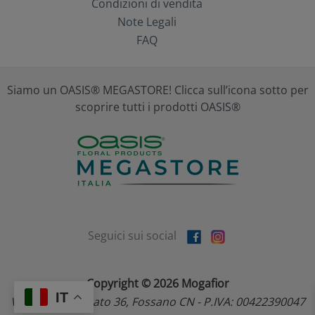
Condizioni di vendita
Note Legali
FAQ
Siamo un OASIS® MEGASTORE! Clicca sull’icona sotto per
scoprire tutti i prodotti OASIS®
Seguici sui social
Copyright © 2026 Mogafior
IT
Via dell'Artigianato 36, Fossano CN - P.IVA: 00422390047