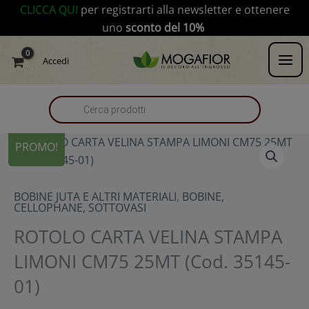
Vai
modal-check
CLICCA QUI
per registrarti alla newsletter e ottenere
al
uno
sconto del 10%
contenuto
Products
Accedi
search
PROMO!
BOBINE JUTA E ALTRI MATERIALI
,
BOBINE,
CELLOPHANE, SOTTOVASI
ROTOLO CARTA VELINA STAMPA
LIMONI CM75 25MT (Cod. 35145-
01)