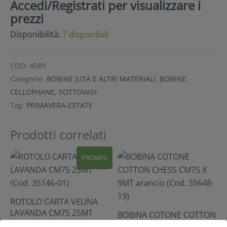
Accedi/Registrati per visualizzare i
prezzi
Disponibilità:
7 disponibili
COD:
4589
Categorie:
BOBINE JUTA E ALTRI MATERIALI
,
BOBINE,
CELLOPHANE, SOTTOVASI
Tag:
PRIMAVERA-ESTATE
Prodotti correlati
PROMO!
ROTOLO CARTA VELINA
LAVANDA CM75 25MT
BOBINA COTONE COTTON
(Cod. 35146-01)
CHESS CM75 X 9MT