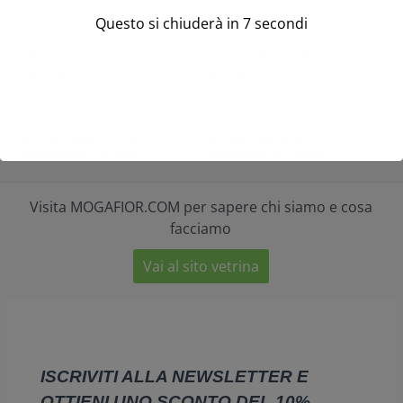
Questo si chiuderà in
7
secondi
VB. LAMPADARIO
VB. LAMPADARIO
PENDENTE BIANCO D28
BAMBOO A CAMPANA
H49 bianco- (Cod. 42344-
D56 H66/137 (Cod. 42354-
01)
01)
Accedi/Registrati per
Accedi/Registrati per
visualizzare i prezzi
visualizzare i prezzi
Visita MOGAFIOR.COM per sapere chi siamo e cosa
facciamo
Vai al sito vetrina