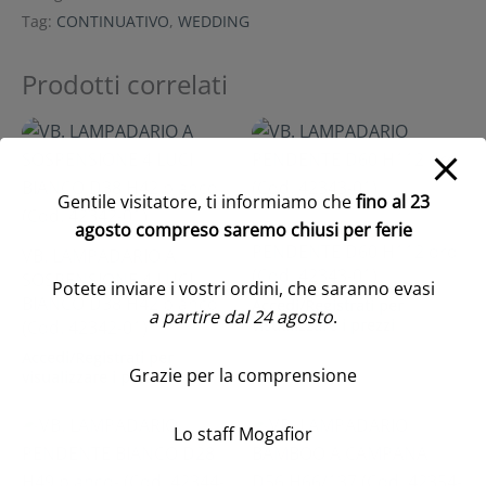
Tag:
CONTINUATIVO
,
WEDDING
Prodotti correlati
Gentile visitatore, ti informiamo che
fino al 23
VB. LAMPADARIO
agosto compreso saremo chiusi per ferie
PENDENTE D60 H112 oro
VB. LAMPADARIO A
(Cod. 42343-01)
SOSPENSIONE 4 LUCI
Potete inviare i vostri ordini, che saranno evasi
BIANCO D38 H42 bianco
Accedi/Registrati per
a partire dal 24 agosto
.
visualizzare i prezzi
(Cod. 42342-01)
Accedi/Registrati per
Grazie per la comprensione
visualizzare i prezzi
Lo staff Mogafior