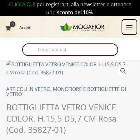
Vai
CLICCA QUI
per registrarti alla newsletter e ottenere
al
uno
sconto del 10%
contenuto
Products
Accedi
search
ARTICOLI IN VETRO
,
MONOFIORE E BOTTIGLIETTE DI
VETRO
BOTTIGLIETTA VETRO VENICE
COLOR. H.15,5 D5,7 CM Rosa
(Cod. 35827-01)